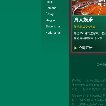
Polski
Română
Česky
真人娱乐
Magyar
Slovenčina
新玩家100%奖金
Nederlands
超过250种精选游戏，包
精彩内容面向全部玩家。
关于我
通过进入、继续使用或浏览此
是可侵犯您隐私的cookie
团之一，提供体育投注、金
我们向客户提供全部体育范
的100％欧洲精英足球奖金
务，只需使用您的iPhone