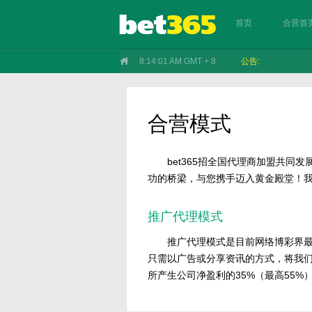
首页
合营首
8:14:01 AM GMT + 8
公告:
合营模式
bet365招全国代理商加盟共同
功的桥梁，与您携手迈入黄金殿堂！
推广代理模式
推广代理模式是目前网络博彩界
只需以广告或分享资讯的方式，将我
所产生公司净盈利的35%（最高55