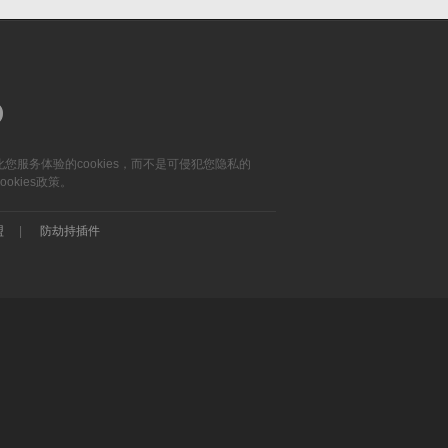
您服务体验的cookies，而不是可侵犯您隐私的
okies政策。
盟
|
防劫持插件