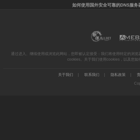
如何使用国外安全可靠的DNS服务
通过进入、继续使用或浏览此网站，您即被认定接受：我们将使用特定的浏览器coo
cookies。关于我们使用cookies，以及
关于我们
|
联系我们
|
隐私政策
|
Cop