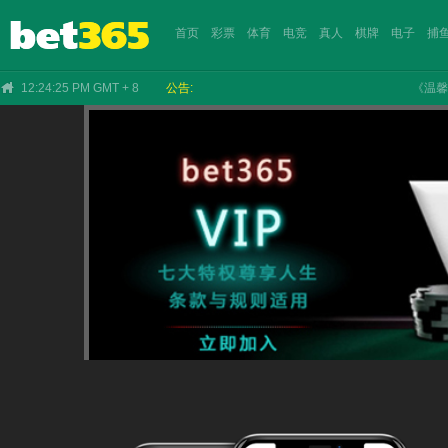
首页
彩票
体育
电竞
真人
棋牌
电子
捕
12:24:26 PM GMT + 8
公告:
《温馨提示
NEXTSPIN
EEAI
沙巴
KS
IM
双赢
IM
WAZDAN
CHOICE
ICG
乐游
IM
雷火
VR
CHOICE
BBIN
365
CR
PP