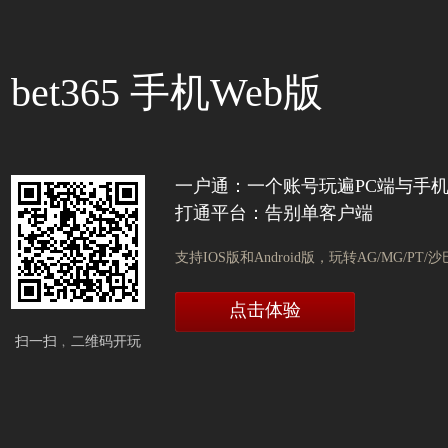
bet365 手机Web版
一户通：一个账号玩遍PC端与手
打通平台：告别单客户端
支持IOS版和Android版，玩转AG/MG/PT/沙
点击体验
扫一扫﹐二维码开玩