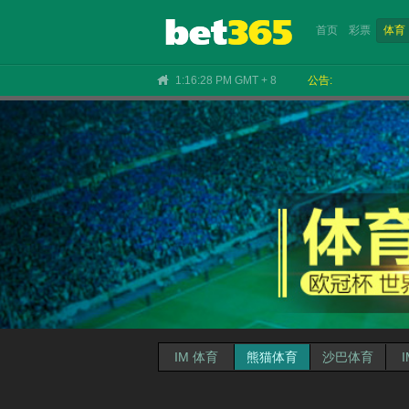
首页
彩票
体育
1:16:28 PM GMT + 8
公告:
NEXTSPIN
EEAI
沙巴
KS
IM
双赢
IM
WAZDA
CHOICE
ICG
乐游
IM
IM 体育
熊猫体育
沙巴体育